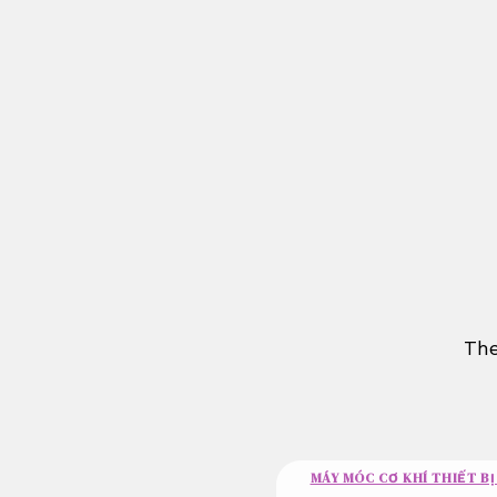
Bỏ
qua
nội
dung
The
MÁY MÓC CƠ KHÍ THIẾT BỊ