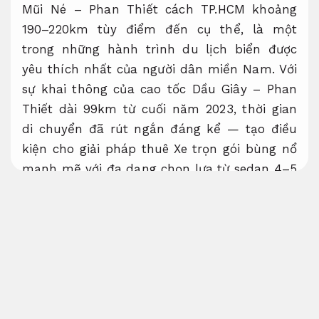
Mũi Né – Phan Thiết cách TP.HCM khoảng
190–220km tùy điểm đến cụ thể, là một
trong những hành trình du lịch biển được
yêu thích nhất của người dân miền Nam. Với
sự khai thông của cao tốc Dầu Giây – Phan
Thiết dài 99km từ cuối năm 2023, thời gian
di chuyển đã rút ngắn đáng kể — tạo điều
kiện cho giải pháp thuê Xe trọn gói bùng nổ
mạnh mẽ với đa dạng chọn lựa từ sedan 4–5
chỗ đến Xe giá rẻ limousine 9 chỗ VIP hay Xe
chính hãng du lịch 16–29 chỗ cho đoàn lớn.
Thiết kế hiện đại.
Bài viết này cung cấp dữ liệu tham khảo chi
tiết nhất để bạn so sánh, phương án chọn và
đặt Xe thuê TP.HCM đi Mũi Né – Phan Thiết