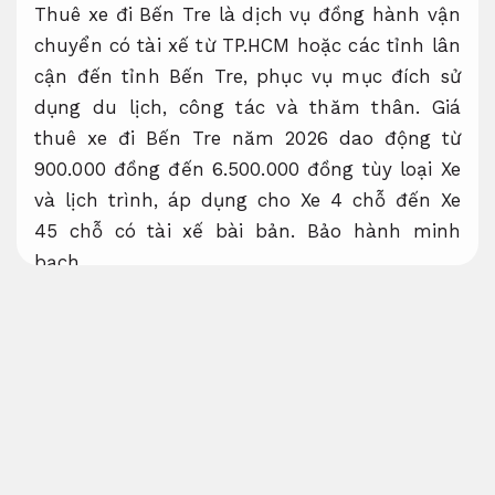
Thuê xe đi Bến Tre là dịch vụ đồng hành vận
chuyển có tài xế từ TP.HCM hoặc các tỉnh lân
cận đến tỉnh Bến Tre, phục vụ mục đích sử
dụng du lịch, công tác và thăm thân. Giá
thuê xe đi Bến Tre năm 2026 dao động từ
900.000 đồng đến 6.500.000 đồng tùy loại Xe
và lịch trình, áp dụng cho Xe 4 chỗ đến Xe
45 chỗ có tài xế bài bản.
Bảo hành minh
bạch.
Tổng quan về tuyến đường và mục đích
sử dụng thuê xe đi Bến Tre
Giao xe đúng
hẹn.
Bến Tre là tỉnh miền Tây Nam Bộ nằm ở hạ
lưu sông Cửu Long, cách trung tâm TP.HCM
khoảng 85km đến 90km theo tuyến Quốc lộ