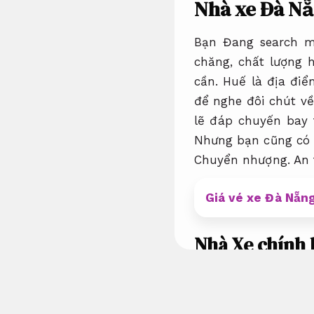
Nhà xe Đà Nẵ
Bạn Đang search 
chăng, chất lượng 
cần. Huế là địa đi
để nghe đôi chút về
lẽ đáp chuyến bay 
Nhưng bạn cũng có l
Chuyển nhượng.
An 
Giá vé xe Đà Nẵng
Nhà Xe chính 
tư
Độ bền cao
Nhà xe Đà Nẵng Hu