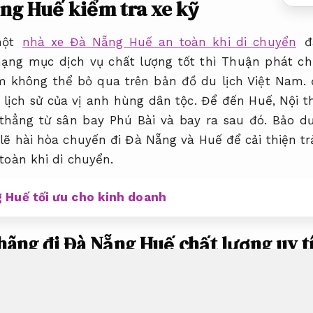
ng Huế kiểm tra xe kỹ
một
nhà xe Đà Nẵng Huế an toàn khi di chuyển
đá
hạng mục dịch vụ chất lượng tốt thì Thuận phát ch
ểm không thể bỏ qua trên bản đồ du lịch Việt Nam. 
 lịch sử của vị anh hùng dân tộc. Để đến Huế,
Nội t
thẳng từ sân bay Phú Bài và bay ra sau đó.
Bảo dư
ẽ hài hòa chuyến đi Đà Nẵng và Huế để cải thiện tr
toàn khi di chuyển.
 Huế tối ưu cho kinh doanh
hãng đi Đà Nẵng Huế chất lượng uy t
.
ế có độ tin cậy giá tốt
Phụ tùng chính hãng.