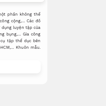
 một phần không thể
i công cộng,… Các đồ
 dụng luyện tập của
lưng bụng,…
Gia công
cụ tập thể dục bên
pHCM,…
Khuôn mẫu.
t sản xuất.
dụng cụ
đáp ứng nhu cầu tập
i đa dạng bề ngoài