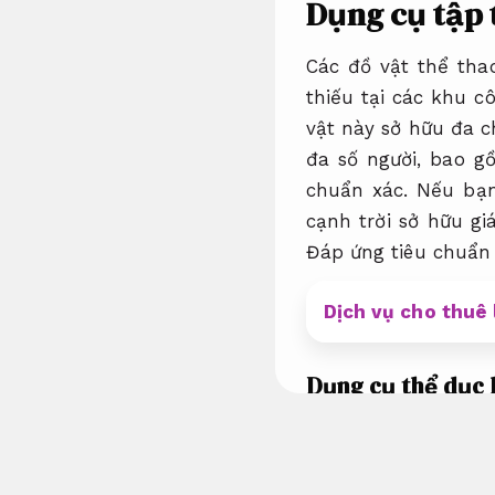
Dụng cụ tập 
Các đồ vật thể tha
thiếu tại các khu c
vật này sở hữu đa 
đa số người, bao g
chuẩn xác.
Nếu bạn 
cạnh trời sở hữu g
Đáp ứng tiêu chuẩn 
Dịch vụ cho thuê 
Dụng cụ thể dục b
Còn sở hữu thể gọi 
thể thao bên cạnh 
luyện và thể thao 