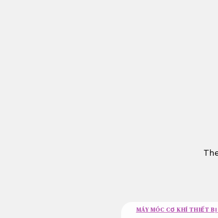
Bỏ
qua
nội
dung
The
MÁY MÓC CƠ KHÍ THIẾT BỊ