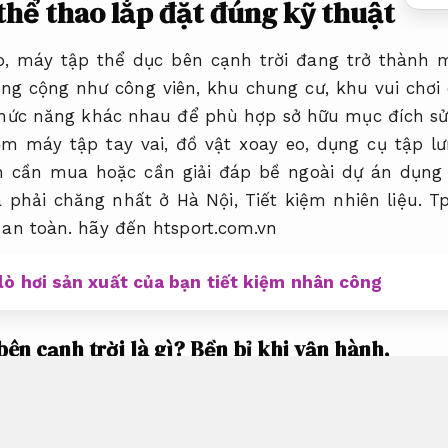
thể thao lắp đặt đúng kỹ thuật
o, máy tập thể dục bên cạnh trời đang trở thành
ông cộng như công viên, khu chung cư, khu vui chơ
chức năng khác nhau để phù hợp sở hữu mục đích sử
ồm máy tập tay vai, đồ vật xoay eo, dụng cụ tập 
cần mua hoặc cần giải đáp bề ngoài dự án dụng 
iá phải chăng nhất ở Hà Nội,
Tiết kiệm nhiên liệu.
T
an toàn.
hãy đến htsport.com.vn
lò hơi sản xuất của bạn tiết kiệm nhân công
ên cạnh trời là gì?
Bền bỉ khi vận hành.
là đồ vật tập thể dục bên cạnh trời,
Tăng năng suấ
trời là những công cụ được bề ngoài đặc biệt để 
công cộng của đa số người.
Máy ép.
Chịu tải tốt.
Vớ