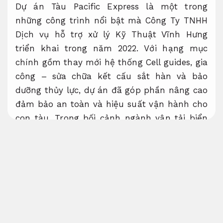
Dự án Tàu Pacific Express là một trong
những công trình nổi bật mà Công Ty TNHH
Dịch vụ hỗ trợ xử lý Kỹ Thuật Vĩnh Hưng
triển khai trong năm 2022. Với hạng mục
chính gồm thay mới hệ thống Cell guides, gia
công – sửa chữa kết cấu sắt hàn và bảo
dưỡng thủy lực, dự án đã góp phần nâng cao
đảm bảo an toàn và hiệu suất vận hành cho
con tàu. Trong bối cảnh ngành vận tải biển
đòi hỏi tiêu chuẩn kỹ thuật ngày càng khắt
khe, dự án Pacific Express không chỉ khẳng
định năng lực thực hiện của Vĩnh Hưng mà
còn mang lại giá trị thiết thực cho khách
hàng Gemadept: tối ưu hơn mức chi phí, hỗ
trợ bảo đảm tiến độ và duy trì chất lượng ổn
định quốc tế. Đây là dấu mốc đáng chú ý